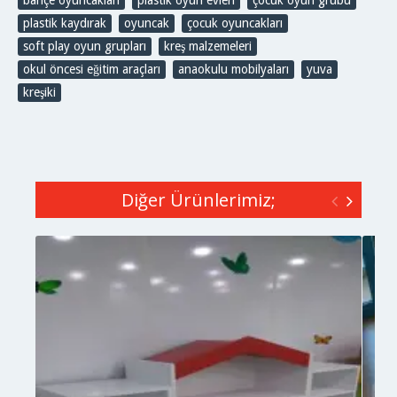
plastik kaydırak
,
oyuncak
,
çocuk oyuncakları
,
soft play oyun grupları
,
kreş malzemeleri
,
okul öncesi eğitim araçları
,
anaokulu mobilyaları
,
yuva
,
kreşiki
Diğer Ürünlerimiz;