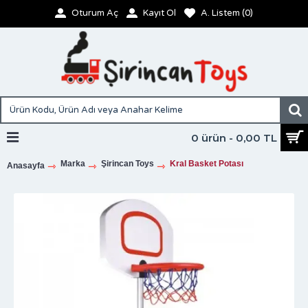
Oturum Aç
Kayıt Ol
A. Listem (
0
)
0 ürün - 0,00 TL
Marka
Şirincan Toys
Kral Basket Potası
Anasayfa