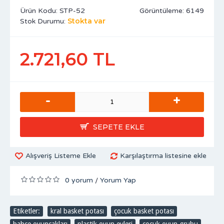
Ürün Kodu:
STP-52
Görüntüleme: 6149
Stokta var
Stok Durumu:
2.721,60 TL
-
+
SEPETE EKLE
Alışveriş Listeme Ekle
Karşılaştırma listesine ekle
0 yorum
Yorum Yap
/
Etiketler:
kral basket potası
,
çocuk basket potası
,
bahçe oyuncakları
,
plastik oyun evleri
,
çocuk oyun grubu
,