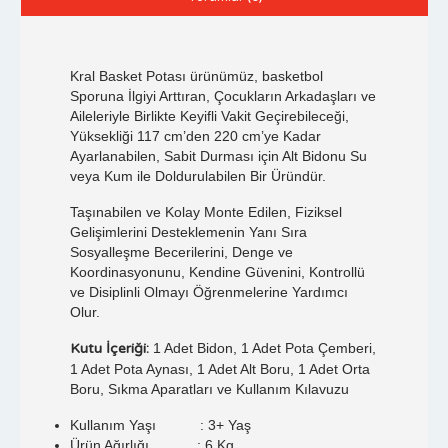
Kral Basket Potası ürünümüz, basketbol
Sporuna İlgiyi Arttıran, Çocukların Arkadaşları ve
Aileleriyle Birlikte Keyifli Vakit Geçirebileceği,
Yüksekliği 117 cm’den 220 cm’ye Kadar
Ayarlanabilen, Sabit Durması için Alt Bidonu Su
veya Kum ile Doldurulabilen Bir Üründür.
Taşınabilen ve Kolay Monte Edilen, Fiziksel
Gelişimlerini Desteklemenin Yanı Sıra
Sosyalleşme Becerilerini, Denge ve
Koordinasyonunu, Kendine Güvenini, Kontrollü
ve Disiplinli Olmayı Öğrenmelerine Yardımcı
Olur.
Kutu İçeriği:
1 Adet Bidon, 1 Adet Pota Çemberi,
1 Adet Pota Aynası, 1 Adet Alt Boru, 1 Adet Orta
Boru, Sıkma Aparatları ve Kullanım Kılavuzu
Kullanım Yaşı : 3+ Yaş
Ürün Ağırlığı : 6 Kg