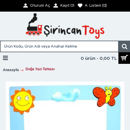
Oturum Aç
Kayıt Ol
A. Listem (
0
)
0 ürün - 0,00 TL
Doğa Yazı Tahtası
Anasayfa