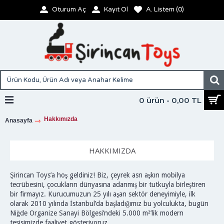
Oturum Aç
Kayıt Ol
A. Listem (
0
)
0 ürün - 0,00 TL
Hakkımızda
Anasayfa
HAKKIMIZDA
Şirincan Toys’a hoş geldiniz! Biz, çeyrek asrı aşkın mobilya
tecrübesini, çocukların dünyasına adanmış bir tutkuyla birleştiren
bir firmayız. Kurucumuzun 25 yılı aşan sektör deneyimiyle, ilk
olarak 2010 yılında İstanbul’da başladığımız bu yolculukta, bugün
Niğde Organize Sanayi Bölgesi’ndeki 5.000 m²’lik modern
tesisimizde faaliyet gösteriyoruz.