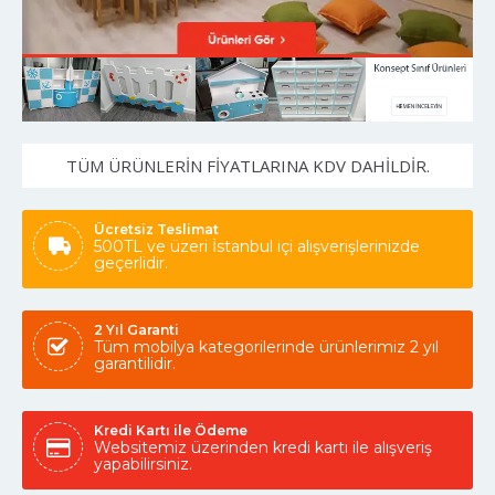
TÜM ÜRÜNLERIN FIYATLARINA KDV DAHILDIR.
Ücretsiz Teslimat
500TL ve üzeri İstanbul içi alışverişlerinizde
geçerlidir.
2 Yıl Garanti
Tüm mobilya kategorilerinde ürünlerimiz 2 yıl
garantilidir.
Kredi Kartı ile Ödeme
Websitemiz üzerinden kredi kartı ile alışveriş
yapabilirsiniz.