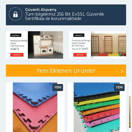
Güvenli Alışveriş
Tüm bilgileriniz 256 Bit EvSSL Güvenlik
Sertifikası ile korunmaktadır.
Yeni Eklenen Ürünler
YENİ
YENİ