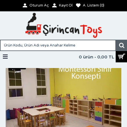
Oturum Aç
Kayıt Ol
A. Listem (
0
)
0 ürün - 0,00 TL