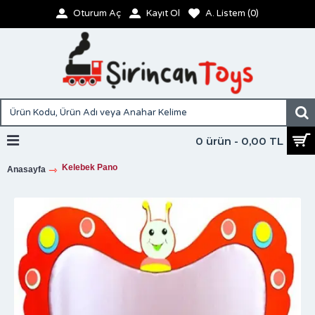
Oturum Aç
Kayıt Ol
A. Listem (
0
)
0 ürün - 0,00 TL
Kelebek Pano
Anasayfa