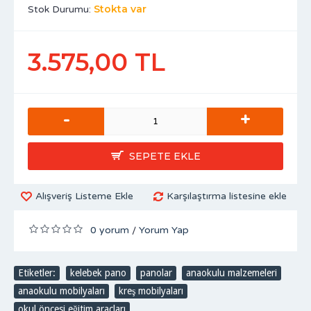
Stokta var
Stok Durumu:
3.575,00 TL
-
+
SEPETE EKLE
Alışveriş Listeme Ekle
Karşılaştırma listesine ekle
0 yorum
Yorum Yap
/
Etiketler:
kelebek pano
,
panolar
,
anaokulu malzemeleri
,
anaokulu mobilyaları
,
kreş mobilyaları
,
okul öncesi eğitim araçları