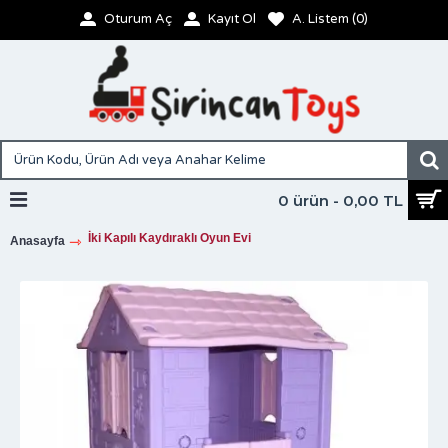
Oturum Aç
Kayıt Ol
A. Listem (
0
)
0 ürün - 0,00 TL
İki Kapılı Kaydıraklı Oyun Evi
Anasayfa