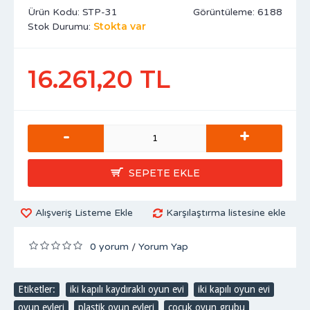
Ürün Kodu:
STP-31
Görüntüleme: 6188
Stokta var
Stok Durumu:
16.261,20 TL
-
+
SEPETE EKLE
Alışveriş Listeme Ekle
Karşılaştırma listesine ekle
0 yorum
Yorum Yap
/
Etiketler:
iki kapılı kaydıraklı oyun evi
,
iki kapılı oyun evi
,
oyun evleri
,
plastik oyun evleri
,
çocuk oyun grubu
,