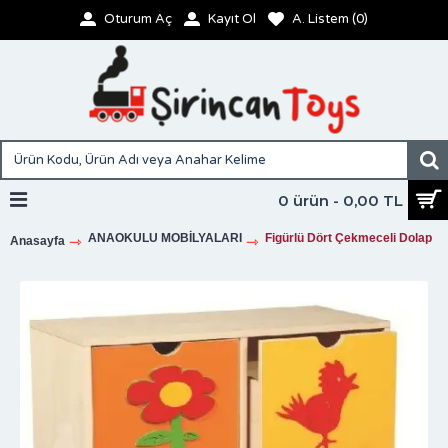
Oturum Aç
Kayıt Ol
A. Listem (
0
)
0 ürün - 0,00 TL
ANAOKULU MOBİLYALARI
Figürlü Dört Çekmeceli Dolap
Anasayfa