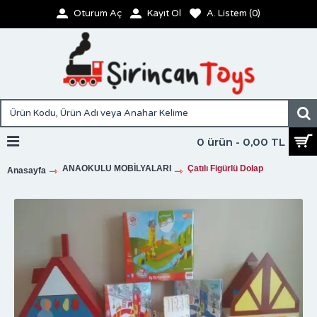
Oturum Aç
Kayıt Ol
A. Listem (
0
)
0 ürün - 0,00 TL
ANAOKULU MOBİLYALARI
Çatılı Figürlü Dolap
Anasayfa