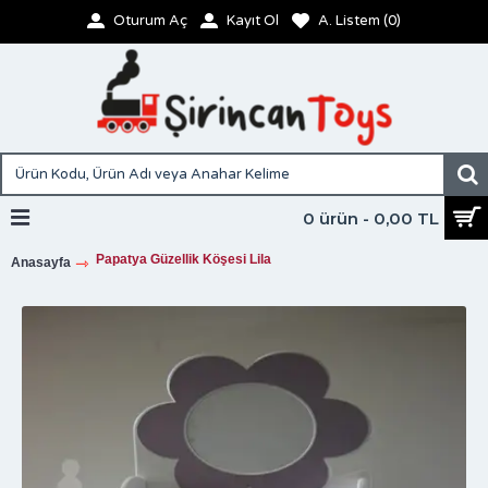
Oturum Aç
Kayıt Ol
A. Listem (
0
)
0 ürün - 0,00 TL
Papatya Güzellik Köşesi Lila
Anasayfa