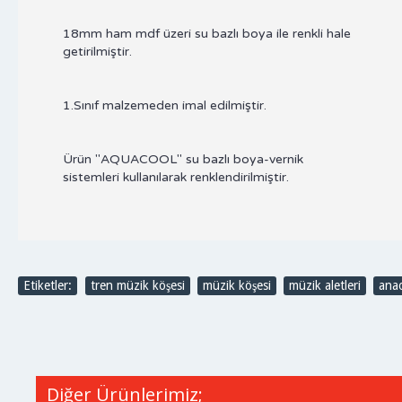
18mm ham mdf üzeri su bazlı boya ile renkli hale
getirilmiştir.
1.Sınıf malzemeden imal edilmiştir.
Ürün "AQUACOOL" su bazlı boya-vernik
sistemleri kullanılarak renklendirilmiştir.
Etiketler:
tren müzik köşesi
,
müzik köşesi
,
müzik aletleri
,
anao
Diğer Ürünlerimiz;