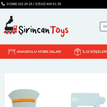
0 (388) 332 25 25 / 0 (532) 404 51 35
ANAOKULU MOBİLYALARI
İLGİ KÖŞELER