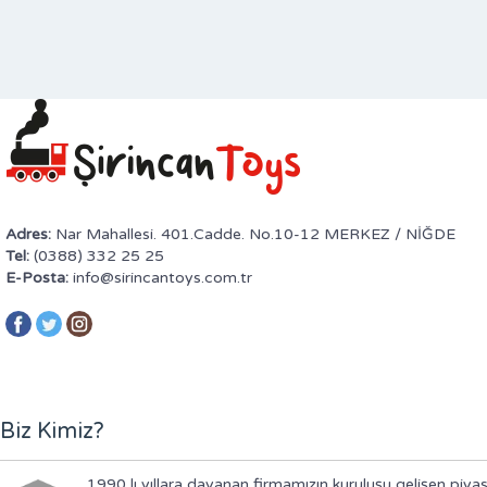
Adres:
Nar Mahallesi. 401.Cadde. No.10-12 MERKEZ / NİĞDE
Tel:
(0388) 332 25 25
E-Posta:
info@sirincantoys.com.tr
Biz Kimiz?
1990 lı yıllara dayanan firmamızın kuruluşu gelişen piyas