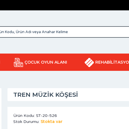
İ
ÇOCUK OYUN ALANI
REHABİLİTASY
TREN MÜZIK KÖŞESI
Ürün Kodu:
ST-20-526
Stokta var
Stok Durumu: