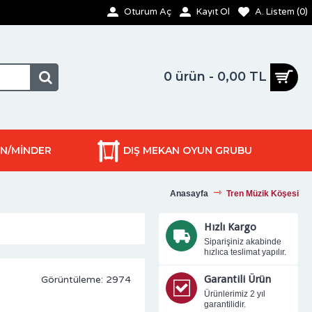
Oturum Aç
Kayıt Ol
A. Listem (
0
)
0 ürün - 0,00 TL
ON/MİNDER
DIŞ MEKAN OYUN GRUBU
Anasayfa
Tren Müzik Köşesi
Hızlı Kargo
Siparişiniz akabinde
hızlıca teslimat yapılır.
Garantili Ürün
Görüntüleme: 2974
Ürünlerimiz 2 yıl
garantilidir.