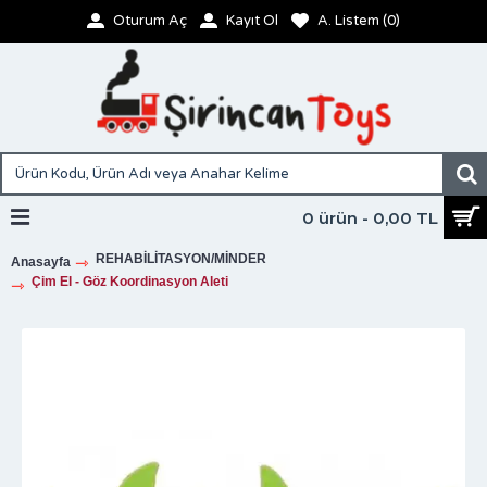
Oturum Aç
Kayıt Ol
A. Listem (
0
)
0 ürün - 0,00 TL
REHABİLİTASYON/MİNDER
Anasayfa
Çim El - Göz Koordinasyon Aleti