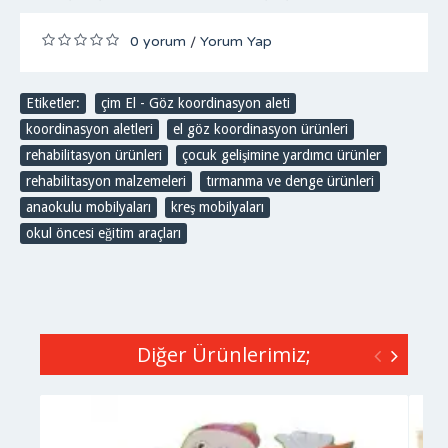
0 yorum
Yorum Yap
/
Etiketler:
çim El - Göz koordinasyon aleti
,
koordinasyon aletleri
,
el göz koordinasyon ürünleri
,
rehabilitasyon ürünleri
,
çocuk gelişimine yardımcı ürünler
,
rehabilitasyon malzemeleri
,
tırmanma ve denge ürünleri
,
anaokulu mobilyaları
,
kreş mobilyaları
,
okul öncesi eğitim araçları
Diğer Ürünlerimiz;