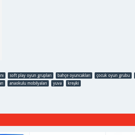
nı
,
soft play oyun grupları
,
bahçe oyuncakları
,
çocuk oyun grubu
,
rı
,
anaokulu mobilyaları
,
yuva
,
kreşiki