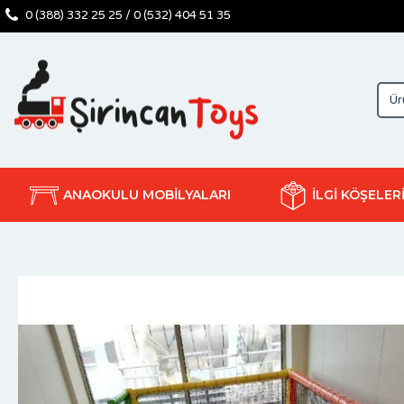
0 (388) 332 25 25 / 0 (532) 404 51 35
ANAOKULU MOBİLYALARI
İLGİ KÖŞELER