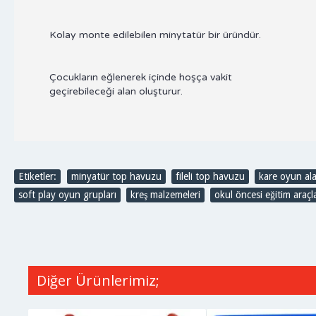
Kolay monte edilebilen minytatür bir üründür.
Çocukların eğlenerek içinde hoşça vakit
geçirebileceği alan oluşturur.
Etiketler:
minyatür top havuzu
,
fileli top havuzu
,
kare oyun ala
soft play oyun grupları
,
kreş malzemeleri
,
okul öncesi eğitim araçla
Diğer Ürünlerimiz;