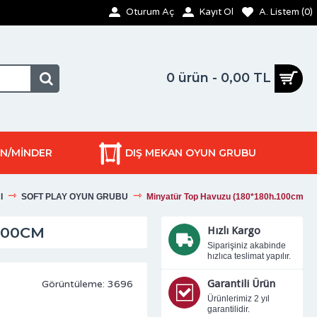
Oturum Aç
Kayıt Ol
A. Listem (
0
)
0 ürün - 0,00 TL
ON/MİNDER
DIŞ MEKAN OYUN GRUBU
I
SOFT PLAY OYUN GRUBU
Minyatür Top Havuzu (180*180h.100cm
100CM
Hızlı Kargo
Siparişiniz akabinde
hızlıca teslimat yapılır.
Garantili Ürün
Görüntüleme: 3696
Ürünlerimiz 2 yıl
garantilidir.