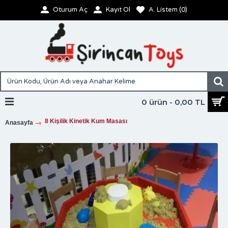
Oturum Aç
Kayıt Ol
A. Listem (
0
)
0 ürün - 0,00 TL
8 Kişilik Kinetik Kum Masası
Anasayfa