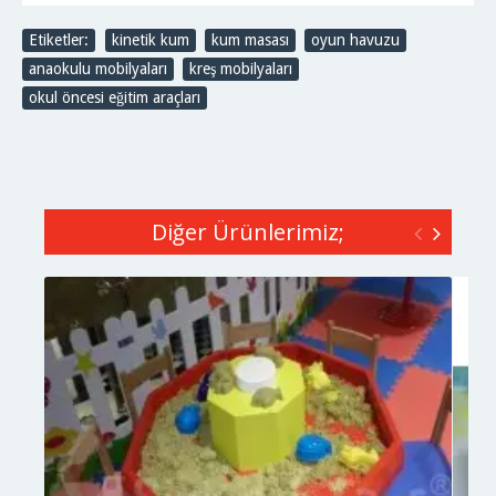
Etiketler:
kinetik kum
,
kum masası
,
oyun havuzu
,
anaokulu mobilyaları
,
kreş mobilyaları
,
okul öncesi eğitim araçları
Diğer Ürünlerimiz;