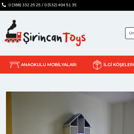
0 (388) 332 25 25 / 0 (532) 404 51 35
ANAOKULU MOBİLYALARI
İLGİ KÖŞELER