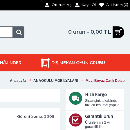
Oturum Aç
Kayıt Ol
A. Listem (
0
)
0 ürün - 0,00 TL
ON/MİNDER
DIŞ MEKAN OYUN GRUBU
Anasayfa
ANAOKULU MOBİLYALARI
Mavi Beyaz Çatılı Dolap
Hızlı Kargo
Siparişiniz akabinde
hızlıca teslimat yapılır.
Garantili Ürün
Görüntüleme: 3309
Ürünlerimiz 2 yıl
garantilidir.