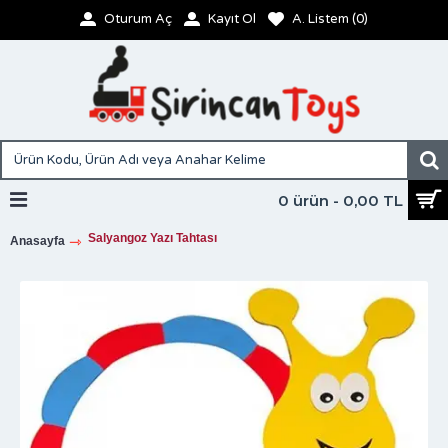
Oturum Aç
Kayıt Ol
A. Listem (
0
)
0 ürün - 0,00 TL
Salyangoz Yazı Tahtası
Anasayfa