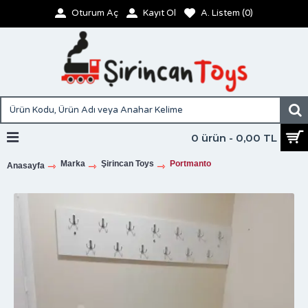
Oturum Aç
Kayıt Ol
A. Listem (
0
)
0 ürün - 0,00 TL
Marka
Şirincan Toys
Portmanto
Anasayfa