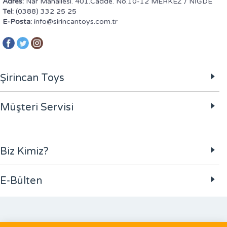
Adres:
Nar Mahallesi. 401.Cadde. No.10-12 MERKEZ / NİĞDE
Tel:
(0388) 332 25 25
E-Posta:
info@sirincantoys.com.tr
Şirincan Toys
Müşteri Servisi
Biz Kimiz?
E-Bülten