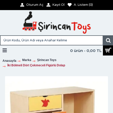
Oturum Aç
Kayıt Ol
A. Listem (
0
)
0 ürün - 0,00 TL
Marka
Şirincan Toys
Anasayfa
İki Bölmeli Dört Çekmeceli Figürlü Dolap