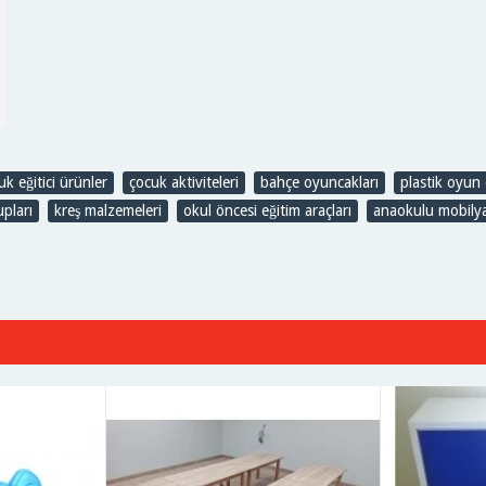
uk eğitici ürünler
,
çocuk aktiviteleri
,
bahçe oyuncakları
,
plastik oyun 
pları
,
kreş malzemeleri
,
okul öncesi eğitim araçları
,
anaokulu mobilya