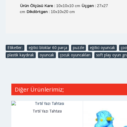
Ürün Ölçüsü Kare :
10x10x10
cm
Üçgen :
27x27
cm
Dikdörtgen :
10x10x20 cm
Etiketler:
eğitici bloklar 60 parça
,
puzzle
,
eğitici oyuncak
,
çoc
plastik kaydırak
,
oyuncak
,
çocuk oyuncakları
,
soft play oyun gru
Diğer Ürünlerimiz;
Tırtıl Yazı Tahtası