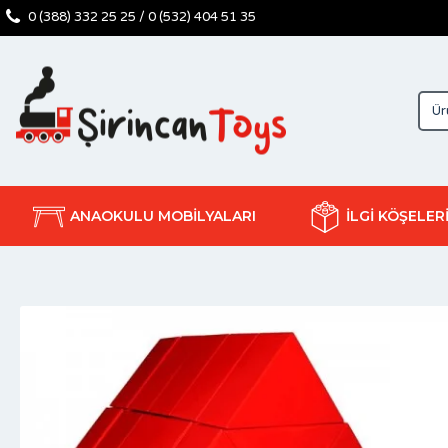
0 (388) 332 25 25 / 0 (532) 404 51 35
ANAOKULU MOBİLYALARI
İLGİ KÖŞELER