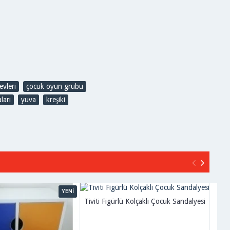
evleri
,
çocuk oyun grubu
,
ları
,
yuva
,
kreşiki
YENİ
Tiviti Figürlü Kolçaklı Çocuk Sandalyesi