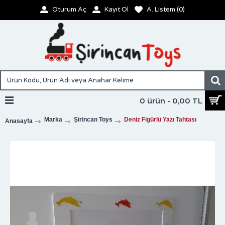
Oturum Aç
Kayıt Ol
A. Listem (
0
)
0 ürün - 0,00 TL
Marka
Şirincan Toys
Deniz Figürlü Yazı Tahtası
Anasayfa