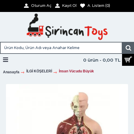
Oturum Aç
Kayıt Ol
A. Listem (
0
)
0 ürün - 0,00 TL
İLGİ KÖŞELERİ
İnsan Vücudu Büyük
Anasayfa