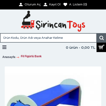
Oturum Aç
Kayıt Ol
A. Listem (
0
)
0 ürün - 0,00 TL
Fil Figürlü Bank
Anasayfa