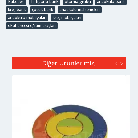
Etiketler:
fil figürlü bank
,
oturma grubu
,
anaokulu bank
,
kreş bank
,
çocuk bank
,
anaokulu malzemeleri
,
anaokulu mobilyaları
,
kreş mobilyaları
,
okul öncesi eğitim araçları
Diğer Ürünlerimiz;