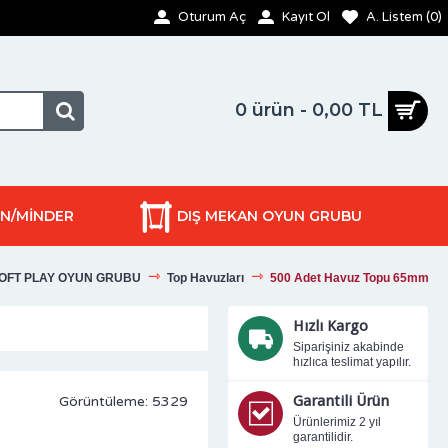
Oturum Aç
Kayıt Ol
A. Listem (
0
)
0 ürün - 0,00 TL
ON/MİNDER
DIŞ MEKAN OYUN GRUBU
OFT PLAY OYUN GRUBU
Top Havuzları
500 Adet Havuz Topu 65mm
Hızlı Kargo
Siparişiniz akabinde
hızlıca teslimat yapılır.
Garantili Ürün
Görüntüleme: 5329
Ürünlerimiz 2 yıl
garantilidir.