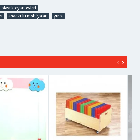
plastik oyun evleri
,
rı
,
anaokulu mobilyaları
,
yuva