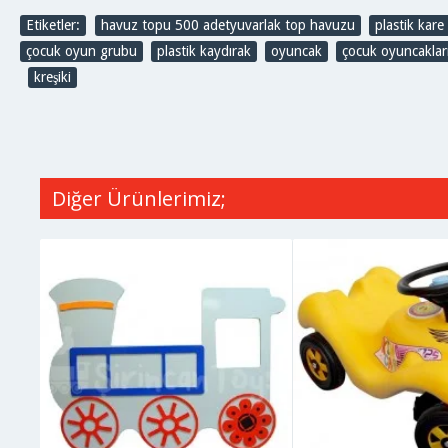
Etiketler:
havuz topu 500 adetyuvarlak top havuzu
,
plastik kar
çocuk oyun grubu
,
plastik kaydırak
,
oyuncak
,
çocuk oyuncaklar
,
kreşiki
Diğer Ürünlerimiz;