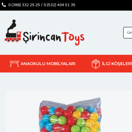
0 (388) 332 25 25 / 0 (532) 404 51 35
ANAOKULU MOBİLYALARI
İLGİ KÖŞELER