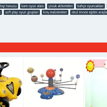
e top havuzu
,
kare oyun alanı
,
çocuk aktiviteleri
,
bahçe oyuncakları
,
ı
,
soft play oyun grupları
,
kreş malzemeleri
,
okul öncesi eğitim araçla