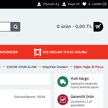
Oturum Aç
Kayıt Ol
A. Listem (
0
)
0 ürün - 0,00 TL
ON/MİNDER
DIŞ MEKAN OYUN GRUBU
a
ÇOCUK OYUN ALANI
King Kids Ürünleri
Eğitici Tuğla 36 Parça
Hızlı Kargo
Siparişiniz akabinde
hızlıca teslimat yapılır.
Garantili Ürün
Görüntüleme: 3536
Ürünlerimiz 2 yıl
garantilidir.