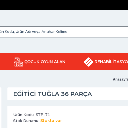
İ
ÇOCUK OYUN ALANI
REHABİLİTASY
Anasayf
EĞITICI TUĞLA 36 PARÇA
Ürün Kodu:
STP-71
Stokta var
Stok Durumu: