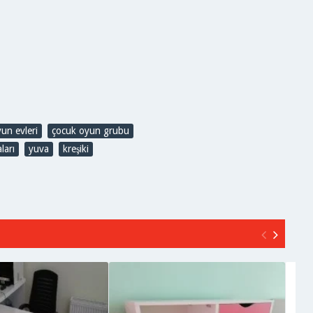
yun evleri
,
çocuk oyun grubu
,
ları
,
yuva
,
kreşiki