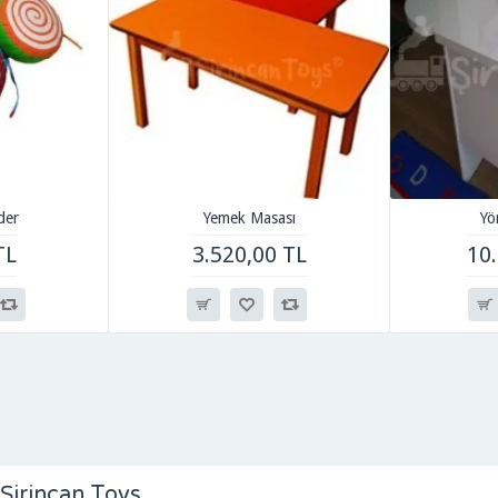
der
Yemek Masası
Yö
TL
3.520,00 TL
10
Şirincan Toys