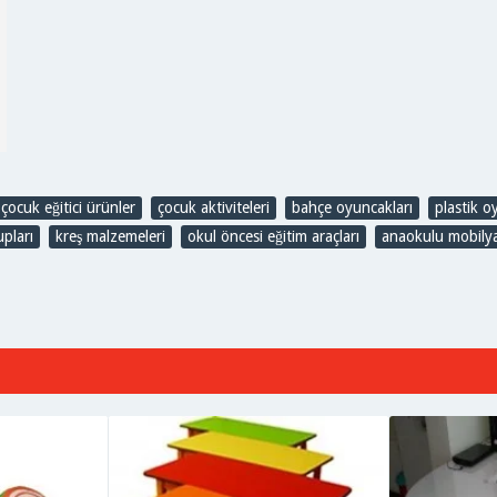
çocuk eğitici ürünler
,
çocuk aktiviteleri
,
bahçe oyuncakları
,
plastik o
pları
,
kreş malzemeleri
,
okul öncesi eğitim araçları
,
anaokulu mobilya