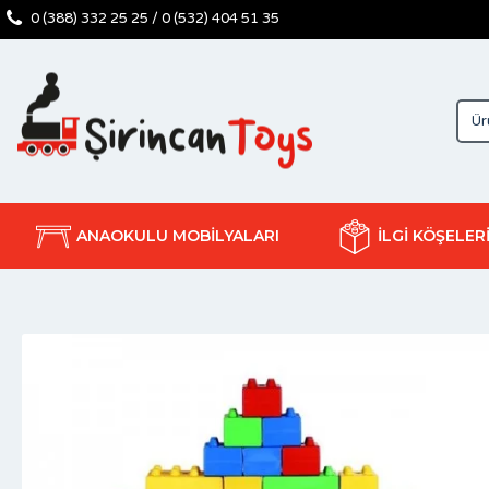
0 (388) 332 25 25 / 0 (532) 404 51 35
ANAOKULU MOBİLYALARI
İLGİ KÖŞELER