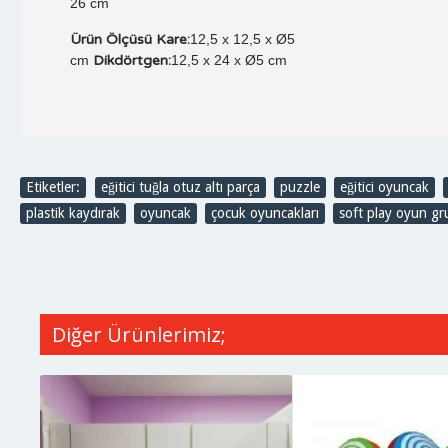
26 cm
Ürün Ölçüsü Kare:
12,5 x 12,5 x Ø5
cm
Dikdörtgen:
12,5 x 24 x Ø5 cm
Etiketler:
eğitici tuğla otuz altı parça
,
puzzle
,
eğitici oyuncak
,
plastik kaydırak
,
oyuncak
,
çocuk oyuncakları
,
soft play oyun gru
Diğer Ürünlerimiz;