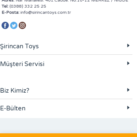
Adres:
Nar Mahallesi. 401.Cadde. No.10-12 MERKEZ / NİĞDE
Tel:
(0388) 332 25 25
E-Posta:
info@sirincantoys.com.tr
Şirincan Toys
Müşteri Servisi
Biz Kimiz?
E-Bülten