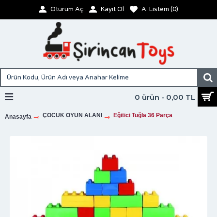
Oturum Aç
Kayıt Ol
A. Listem (
0
)
0 ürün - 0,00 TL
ÇOCUK OYUN ALANI
Eğitici Tuğla 36 Parça
Anasayfa