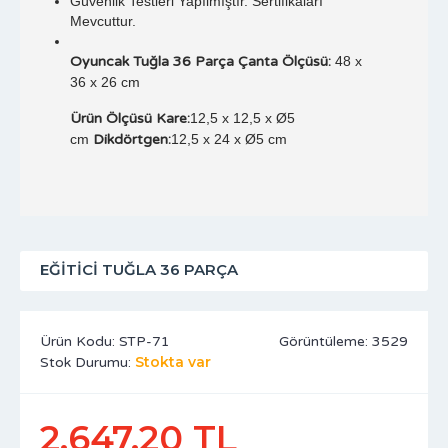
Güvenlik Testleri Yapılmıştır. Sertifikaları
Mevcuttur.
Oyuncak Tuğla 36 Parça Çanta Ölçüsü:
48 x
36 x 26 cm
Ürün Ölçüsü Kare:
12,5 x 12,5 x Ø5
cm
Dikdörtgen:
12,5 x 24 x Ø5 cm
EĞITICI TUĞLA 36 PARÇA
Ürün Kodu:
STP-71
Görüntüleme: 3529
Stokta var
Stok Durumu:
2.647,20 TL