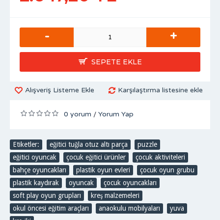
-
+
SEPETE EKLE
Alışveriş Listeme Ekle
Karşılaştırma listesine ekle
0 yorum
Yorum Yap
/
Etiketler:
eğitici tuğla otuz altı parça
,
puzzle
,
eğitici oyuncak
,
çocuk eğitici ürünler
,
çocuk aktiviteleri
,
bahçe oyuncakları
,
plastik oyun evleri
,
çocuk oyun grubu
,
plastik kaydırak
,
oyuncak
,
çocuk oyuncakları
,
soft play oyun grupları
,
kreş malzemeleri
,
okul öncesi eğitim araçları
,
anaokulu mobilyaları
,
yuva
,