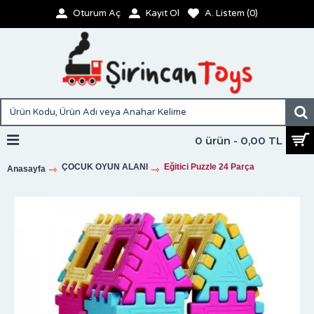
Oturum Aç
Kayıt Ol
A. Listem (
0
)
0 ürün - 0,00 TL
ÇOCUK OYUN ALANI
Eğitici Puzzle 24 Parça
Anasayfa