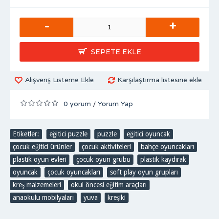
-
+
SEPETE EKLE
Alışveriş Listeme Ekle
Karşılaştırma listesine ekle
0 yorum
Yorum Yap
/
Etiketler:
eğitici puzzle
,
puzzle
,
eğitici oyuncak
,
çocuk eğitici ürünler
,
çocuk aktiviteleri
,
bahçe oyuncakları
,
plastik oyun evleri
,
çocuk oyun grubu
,
plastik kaydırak
,
oyuncak
,
çocuk oyuncakları
,
soft play oyun grupları
,
kreş malzemeleri
,
okul öncesi eğitim araçları
,
anaokulu mobilyaları
,
yuva
,
kreşiki