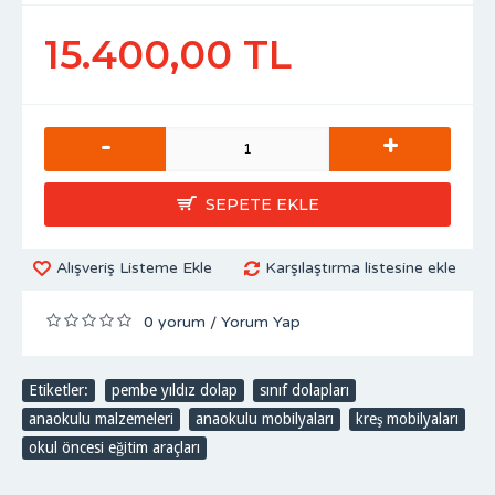
15.400,00 TL
-
+
SEPETE EKLE
Alışveriş Listeme Ekle
Karşılaştırma listesine ekle
0 yorum
Yorum Yap
/
Etiketler:
pembe yıldız dolap
,
sınıf dolapları
,
anaokulu malzemeleri
,
anaokulu mobilyaları
,
kreş mobilyaları
,
okul öncesi eğitim araçları