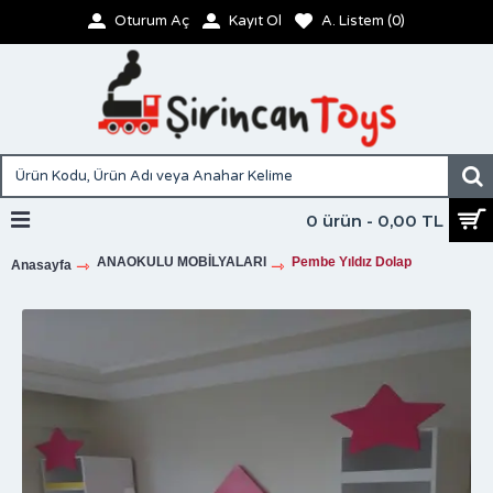
Oturum Aç
Kayıt Ol
A. Listem (
0
)
0 ürün - 0,00 TL
ANAOKULU MOBİLYALARI
Pembe Yıldız Dolap
Anasayfa