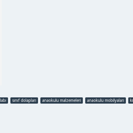
labı
,
sınıf dolapları
,
anaokulu malzemeleri
,
anaokulu mobilyaları
,
k