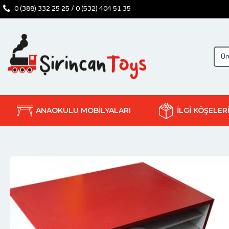
0 (388) 332 25 25 / 0 (532) 404 51 35
ANAOKULU MOBİLYALARI
İLGİ KÖŞELER