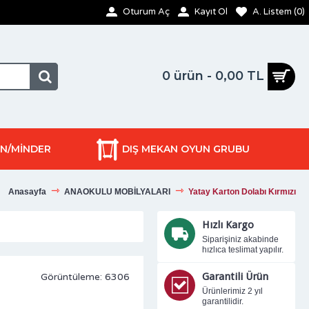
Oturum Aç
Kayıt Ol
A. Listem (
0
)
0 ürün - 0,00 TL
ON/MİNDER
DIŞ MEKAN OYUN GRUBU
Anasayfa
ANAOKULU MOBİLYALARI
Yatay Karton Dolabı Kırmızı
Hızlı Kargo
Siparişiniz akabinde
hızlıca teslimat yapılır.
Garantili Ürün
Görüntüleme: 6306
Ürünlerimiz 2 yıl
garantilidir.