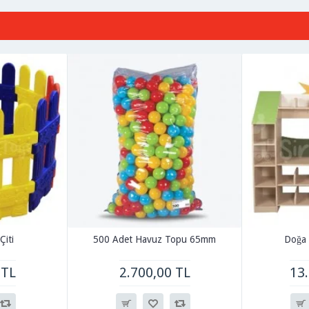
Çiti
500 Adet Havuz Topu 65mm
Doğa 
 TL
2.700,00 TL
13